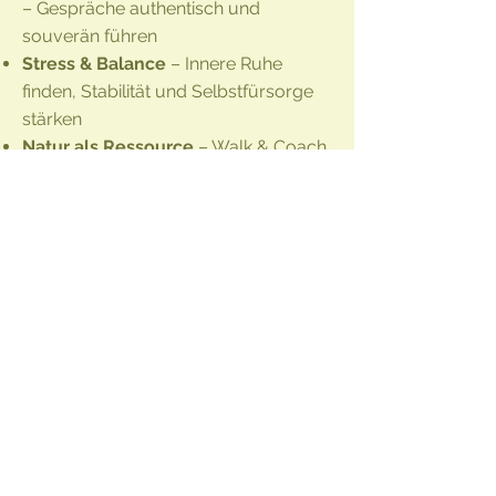
– Gespräche authentisch und
souverän führen
Stress & Balance
– Innere Ruhe
finden, Stabilität und Selbstfürsorge
stärken
Natur als Ressource
– Walk & Coach,
Ressourcen entdecken,
Perspektivenwechsel.
Sie sind authentisch, und Sie wissen,
was Sie tun- das passt einfach!
Ich war früher einmal in einer