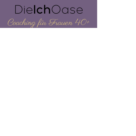
Coaching für Frauen 40+
Kontakt
Gabriele Wilhelmer – Pripfl
Streitmanngasse 63, 1130 Wien
Telefon:
+43 (0) 664 - 513 53 57
E-Mail:
mail(at)dieIchOase.at
Impressum
Datenschutz
AGB
© Lisa M. Westreicher | www.westreicher-design.com