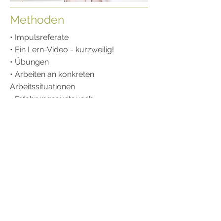
Methoden
• Impulsreferate
• Ein Lern-Video - kurzweilig!
• Übungen
• Arbeiten an konkreten
Arbeitssituationen
• Erfahrungsaustausch
• Diskussion
• Reflexion
• Feedback
Dauer
2 Tage
Teilnehmer*innen